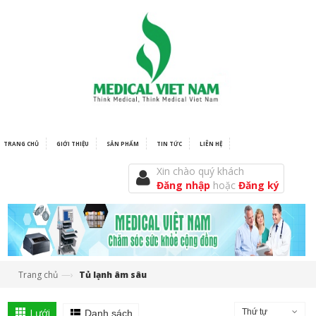
TRANG CHỦ
GIỚI THIỆU
SẢN PHẨM
TIN TỨC
LIÊN HỆ
Xin chào quý khách
Đăng nhập
hoặc
Đăng ký
—›
Trang chủ
Tủ lạnh âm sâu
Lưới
Thứ tự
Danh sách