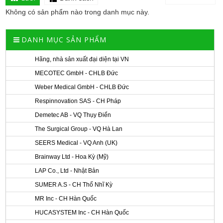
Không có sản phẩm nào trong danh mục này.
DANH MỤC SẢN PHẨM
Hãng, nhà sản xuất đại diện tại VN
MECOTEC GmbH - CHLB Đức
Weber Medical GmbH - CHLB Đức
Respinnovation SAS - CH Pháp
Demetec AB - VQ Thụy Điển
The Surgical Group - VQ Hà Lan
SEERS Medical - VQ Anh (UK)
Brainway Ltd - Hoa Kỳ (Mỹ)
LAP Co., Ltd - Nhật Bản
SUMER A.S - CH Thổ Nhĩ Kỳ
MR Inc - CH Hàn Quốc
HUCASYSTEM Inc - CH Hàn Quốc