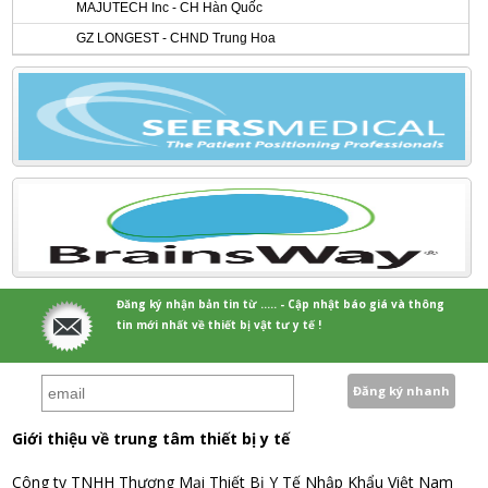
MAJUTECH Inc - CH Hàn Quốc
GZ LONGEST - CHND Trung Hoa
Đăng ký nhận bản tin từ ..... - Cập nhật báo giá và thông
tin mới nhất về thiết bị vật tư y tế !
Giới thiệu về trung tâm thiết bị y tế
Công ty TNHH Thương Mại Thiết Bị Y Tế Nhập Khẩu Việt Nam