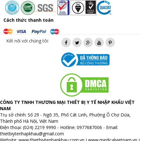
Cách thức thanh toán
Kết nối với chúng tôi:
CÔNG TY TNHH THƯƠNG MẠI THIẾT BỊ Y TẾ NHẬP KHẨU VIỆT
NAM
Trụ sở chính: Số 29 - Ngõ 35, Phố Cát Linh, Phường Ô Chợ Dừa,
Thành phố Hà Nội, Việt Nam
Điện thoại: (024) 2219 9990 - Hotline: 0977687006 - Email:
thietbiytenhapkhau@gmail.com
Website:
www.thietbiytenhapkhau.com.vn
I
www.medicalvietnam.vn
I