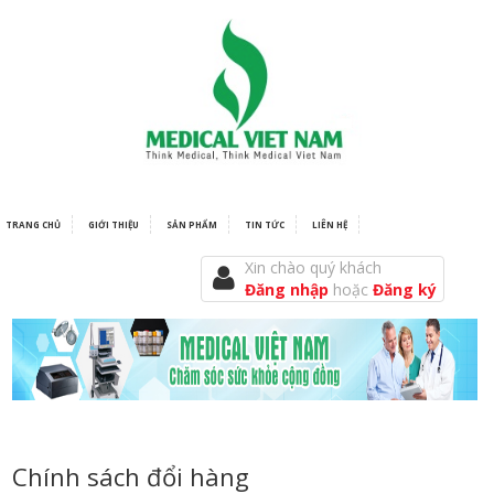
TRANG CHỦ
GIỚI THIỆU
SẢN PHẨM
TIN TỨC
LIÊN HỆ
Xin chào quý khách
Đăng nhập
hoặc
Đăng ký
Chính sách đổi hàng