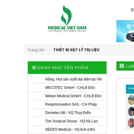
T
—›
Trang chủ
THIẾT BỊ VẬT LÝ TRỊ LIỆU
Lướ
DANH MỤC SẢN PHẨM
Hãng, nhà sản xuất đại diện tại VN
MECOTEC GmbH - CHLB Đức
Weber Medical GmbH - CHLB Đức
Respinnovation SAS - CH Pháp
Demetec AB - VQ Thụy Điển
The Surgical Group - VQ Hà Lan
SEERS Medical - VQ Anh (UK)