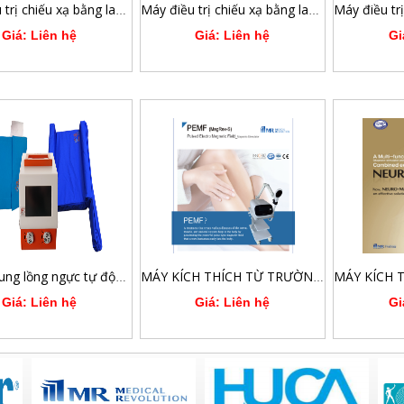
Máy điều trị chiếu xạ bằng laser quang động 16 kênh Weberneedle®Combilaser
Máy điều trị chiếu xạ bằng laser châm cứu quang động 12 kênh Weberneedle®Compact Laser
Giá: Liên hệ
Giá: Liên hệ
Gi
Máy vỗ rung lồng ngực tự động HFCWO
MÁY KÍCH THÍCH TỪ TRƯỜNG XUYÊN SỌ CÔNG SUẤT CAO 3.0 TESLA PEMF MAGREX S
Giá: Liên hệ
Giá: Liên hệ
Gi