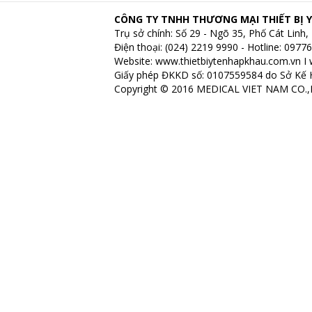
CÔNG TY TNHH THƯƠNG MẠI THIẾT BỊ Y
Trụ sở chính: Số 29 - Ngõ 35, Phố Cát Lin
Điện thoại: (024) 2219 9990 - Hotline: 097
Website:
www.thietbiytenhapkhau.com.vn
I
Giấy phép ĐKKD số: 0107559584 do Sở Kế 
Copyright © 2016 MEDICAL VIET NAM CO.,LT