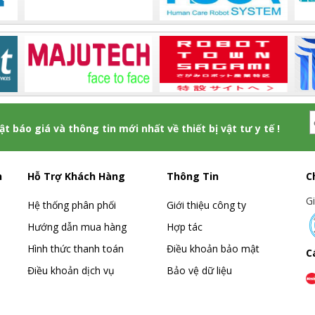
hật báo giá và thông tin mới nhất về thiết bị vật tư y tế !
h
Hỗ Trợ Khách Hàng
Thông Tin
C
G
Hệ thống phân phối
Giới thiệu công ty
Hướng dẫn mua hàng
Hợp tác
Hình thức thanh toán
Điều khoản bảo mật
C
Điều khoản dịch vụ
Bảo vệ dữ liệu