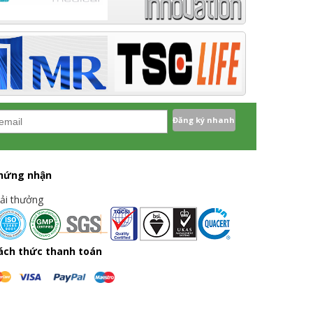
hứng nhận
iải thưởng
ách thức thanh toán