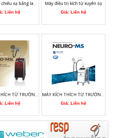
Máy điều trị kích từ xuyên sọ
Máy điều trị chiếu xạ bằng laser quang động 12 kênh Weberneedle®Endolaser
á: Liên hệ
Giá: Liên hệ
MÁY KÍCH THÍCH TỪ TRƯỜNG KẾT HỢP LASER ĐIỀU TRỊ THẦN KINH XUYÊN SỌ VÀ XƯƠNG KHỚP
MÁY KÍCH THÍCH TỪ TRƯỜNG ĐIỀU TRỊ THẦN KINH XUYÊN SỌ VÀ XƯƠNG KHỚP
á: Liên hệ
Giá: Liên hệ