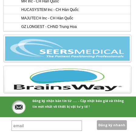
MR Inc - CH Hàn Quốc
HUCASYSTEM Inc - CH Hàn Quốc
MAJUTECH Inc - CH Hàn Quốc
GZ LONGEST - CHND Trung Hoa
Đăng ký nhận bản tin từ ..... - Cập nhật báo giá và thông
tin mới nhất về thiết bị vật tư y tế !