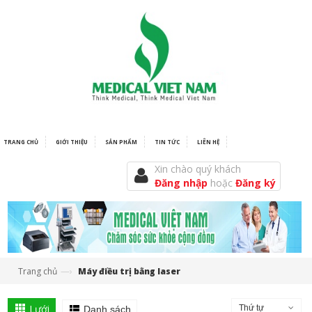
TRANG CHỦ
GIỚI THIỆU
SẢN PHẨM
TIN TỨC
LIÊN HỆ
Xin chào quý khách
Đăng nhập
hoặc
Đăng ký
—›
Trang chủ
Máy điều trị bằng laser
Lưới
Thứ tự
Danh sách