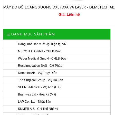
Giá: Liên hệ
DANH MỤC SẢN PHẨM
Hãng, nhà sản xuất đại diện tại VN
MECOTEC GmbH - CHLB Đức
Weber Medical GmbH - CHLB Đức
Respinnovation SAS - CH Pháp
Demetec AB - VQ Thụy Điển
The Surgical Group - VQ Hà Lan
SEERS Medical - VQ Anh (UK)
Brainway Ltd - Hoa Kỳ (Mỹ)
LAP Co., Ltd - Nhật Bản
SUMER A.S - CH Thổ Nhĩ Kỳ