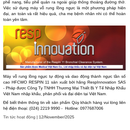
phế nang, tiểu phế quản ra ngoài giúp thông thoáng đường thở.
Việc sử dụng máy vỗ rung lồng ngực là một phương pháp hiện
đại, an toàn và rất hiệu quả, cha mẹ bệnh nhân nhi có thể hoàn
toàn yên tâm.
Máy vỗ rung lồng ngực tự động và dao động thành ngực tần số
cao HFCWO RESPIN 11 sản xuất bởi hãng RespInnovation SAS
- Pháp được Công Ty TNHH Thương Mại Thiết Bị Y Tế Nhập Khẩu
Việt Nam nhập khẩu, phân phối và đại diện tại Việt Nam.
Để biết thêm thông tin về sản phẩm Qúy khách hàng vui lòng liên
hệ điện thoại: (024) 2219 9990 - Hotline: 0977687006
Tin tức hoạt động
|
12/November/2025