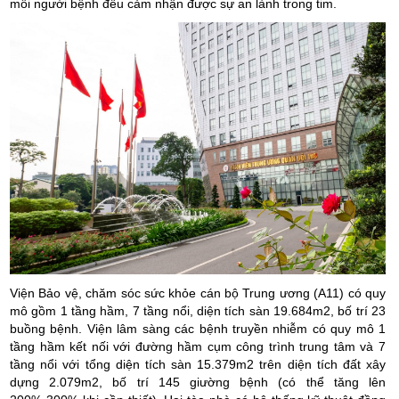
mỗi người bệnh đều cảm nhận được sự an lành trong tim.
Viện Bảo vệ, chăm sóc sức khỏe cán bộ Trung ương (A11) có quy
mô gồm 1 tầng hầm, 7 tầng nổi, diện tích sàn 19.684m2, bố trí 23
buồng bệnh. Viện lâm sàng các bệnh truyền nhiễm có quy mô 1
tầng hầm kết nối với đường hầm cụm công trình trung tâm và 7
tầng nổi với tổng diện tích sàn 15.379m2 trên diện tích đất xây
dựng 2.079m2, bố trí 145 giường bệnh (có thể tăng lên