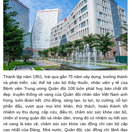
Thành lập năm 1951, trải qua gần 75 năm xây dựng, trưởng thành
và phát triển, các thế hệ cán bộ thầy thuốc, nhân viên y tế của
Bệnh viện Trung ương Quân đội 108 luôn phát huy bản chất tốt
đẹp, truyền thống vẻ vang của Quân đội nhân dân Việt Nam anh
hùng, luôn đoàn kết, chủ động, sáng tạo, tự lực, tự cường, nỗ lực
phấn đấu, vượt qua mọi khó khăn, thử thách, hoàn thành tốt
nhiệm vụ thu dung, cấp cứu, điều trị, chăm sóc sức khỏe cán bộ,
chiến sĩ trong quân đội và nhân dân; trong đó có nhiệm vụ hết sức
vẻ vang là bảo vệ, chăm sóc sức khỏe các đồng chí cán bộ cấp
cao nhất của Đảng, Nhà nước, Quân đội, các đồng chí lãnh đạo