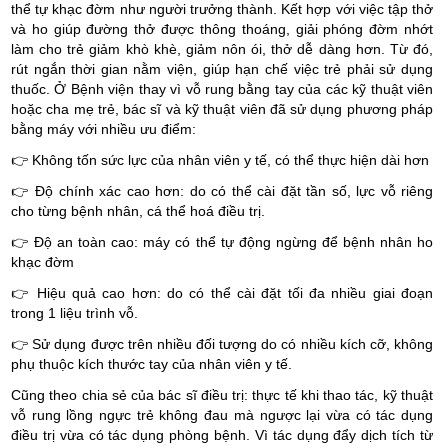
thể tự khạc đờm như người trưởng thành. Kết hợp với việc tập thở
và ho giúp đường thở được thông thoáng, giải phóng đờm nhớt
làm cho trẻ giảm khò khè, giảm nôn ói, thở dễ dàng hơn. Từ đó,
rút ngắn thời gian nằm viện, giúp hạn chế việc trẻ phải sử dụng
thuốc. Ở Bệnh viện thay vì vỗ rung bằng tay của các kỹ thuật viên
hoặc cha mẹ trẻ, bác sĩ và kỹ thuật viên đã sử dụng phương pháp
bằng máy với nhiều ưu điểm:
👉 Không tốn sức lực của nhân viên y tế, có thể thực hiện dài hơn
👉 Độ chính xác cao hơn: do có thể cài đặt tần số, lực vỗ riêng
cho từng bệnh nhân, cá thể hoá điều trị.
👉 Độ an toàn cao: máy có thể tự động ngừng để bệnh nhân ho
khạc đờm
👉 Hiệu quả cao hơn: do có thể cài đặt tối đa nhiều giai đoạn
trong 1 liệu trình vỗ.
👉 Sử dụng được trên nhiều đối tượng do có nhiều kích cỡ, không
phụ thuộc kích thước tay của nhân viên y tế.
Cũng theo chia sẻ của bác sĩ điều trị: thực tế khi thao tác, kỹ thuật
vỗ rung lồng ngực trẻ không đau mà ngược lại vừa có tác dụng
điều trị vừa có tác dụng phòng bệnh. Vì tác dụng đẩy dịch tích từ