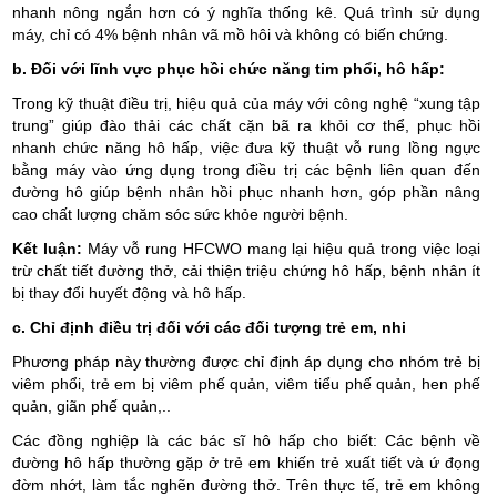
nhanh nông ngắn hơn có ý nghĩa thống kê. Quá trình sử dụng
máy, chỉ có 4% bệnh nhân vã mồ hôi và không có biến chứng.
b. Đối với lĩnh vực phục hồi chức năng tim phổi, hô hấp:
Trong kỹ thuật điều trị, hiệu quả của máy với công nghệ “xung tập
trung” giúp đào thải các chất cặn bã ra khỏi cơ thể, phục hồi
nhanh chức năng hô hấp, việc đưa kỹ thuật vỗ rung lồng ngực
bằng máy vào ứng dụng trong điều trị các bệnh liên quan đến
đường hô giúp bệnh nhân hồi phục nhanh hơn, góp phần nâng
cao chất lượng chăm sóc sức khỏe người bệnh.
Kết luận:
Máy vỗ rung HFCWO mang lại hiệu quả trong việc loại
trừ chất tiết đường thở, cải thiện triệu chứng hô hấp, bệnh nhân ít
bị thay đổi huyết động và hô hấp.
c. Chỉ định điều trị đối với các đối tượng trẻ em, nhi
Phương pháp này thường được chỉ định áp dụng cho nhóm trẻ bị
viêm phổi, trẻ em bị viêm phế quản, viêm tiểu phế quản, hen phế
quản, giãn phế quản,..
Các đồng nghiệp là các bác sĩ hô hấp cho biết: Các bệnh về
đường hô hấp thường gặp ở trẻ em khiến trẻ xuất tiết và ứ đọng
đờm nhớt, làm tắc nghẽn đường thở. Trên thực tế, trẻ em không