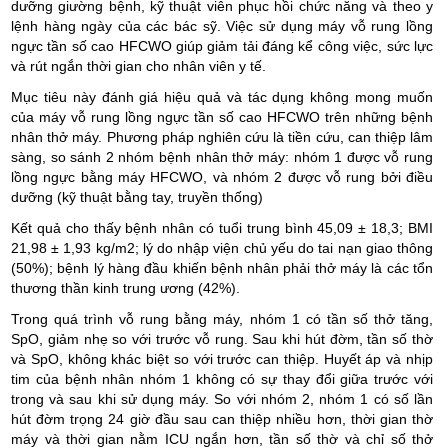
dưỡng giường bệnh, kỹ thuật viên phục hồi chức năng và theo y
lệnh hàng ngày của các bác sỹ. Việc sử dụng máy vỗ rung lồng
ngực tần số cao HFCWO giúp giảm tải đáng kể công việc, sức lực
và rút ngắn thời gian cho nhân viên y tế.
Mục tiêu này đánh giá hiệu quả và tác dụng không mong muốn
của máy vỗ rung lồng ngực tần số cao HFCWO trên những bệnh
nhân thở máy.
Phương pháp nghiên cứu là tiền cứu, can thiệp lâm
sàng, so sánh 2 nhóm bệnh nhân thở máy: nhóm 1 được vỗ rung
lồng ngực bằng máy HFCWO, và nhóm 2 được vỗ rung bởi điều
dưỡng (kỹ thuật bằng tay, truyền thống)
Kết quả cho thấy bệnh nhân có tuổi trung bình 45,09 ± 18,3; BMI
21,98 ± 1,93 kg/m2; lý do nhập viện chủ yếu do tai nạn giao thông
(50%); bệnh lý hàng đầu khiến bệnh nhân phải thở máy là các tổn
thương thần kinh trung ương (42%).
Trong quá trình vỗ rung bằng máy, nhóm 1 có tần số thở tăng,
SpO, giảm nhẹ so với trước vỗ rung. Sau khi hút đờm, tần số thờ
và SpO, không khác biệt so với trước can thiệp. Huyết áp và nhịp
tim của bệnh nhân nhóm 1 không có sự thay đổi giữa trước với
trong và sau khi sử dụng máy. So với nhóm 2, nhóm 1 có số lần
hút đờm trọng 24 giờ đầu sau can thiệp nhiều hơn, thời gian thờ
máy và thời gian nằm ICU ngắn hơn, tần số thờ và chỉ số thở