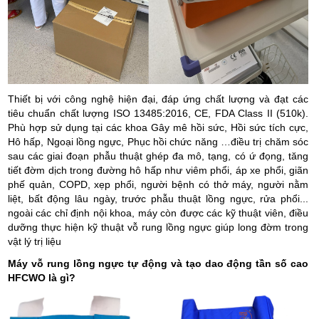
Thiết bị với công nghệ hiện đại, đáp ứng chất lượng và đạt các
tiêu chuẩn chất lượng ISO 13485:2016, CE, FDA Class II (510k).
Phù hợp sử dụng tại các khoa Gây mê hồi sức, Hồi sức tích cực,
Hô hấp, Ngoại lồng ngực, Phục hồi chức năng …điều trị chăm sóc
sau các giai đoạn phẫu thuật ghép đa mô, tạng, có ứ đọng, tăng
tiết đờm dịch trong đường hô hấp như viêm phổi, áp xe phổi, giãn
phế quản, COPD, xẹp phổi, người bệnh có thở máy, người nằm
liệt, bất động lâu ngày, trước phẫu thuật lồng ngực, rửa phổi...
ngoài các chỉ định nội khoa, máy còn được các kỹ thuật viên, điều
dưỡng thực hiện kỹ thuật vỗ rung lồng ngực giúp long đờm trong
vật lý trị liệu
Máy vỗ rung lồng ngực tự động và tạo dao động tần số cao
HFCWO là gì?