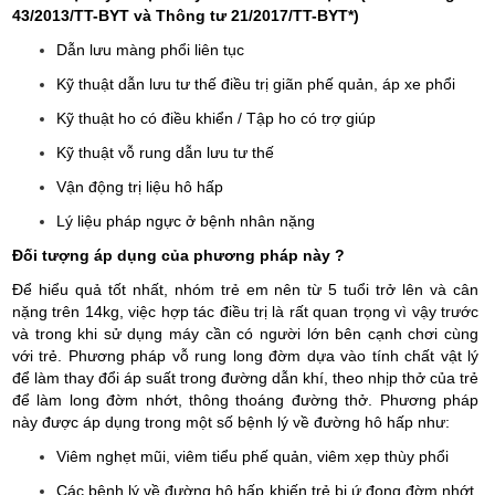
43/2013/TT-BYT và Thông tư 21/2017/TT-BYT*)
Dẫn lưu màng phổi liên tục
Kỹ thuật dẫn lưu tư thế điều trị giãn phế quản, áp xe phổi
Kỹ thuật ho có điều khiển / Tập ho có trợ giúp
Kỹ thuật vỗ rung dẫn lưu tư thế
Vận động trị liệu hô hấp
Lý liệu pháp ngực ở bệnh nhân nặng
Đối tượng áp dụng của phương pháp này ?
Để hiểu quả tốt nhất, nhóm trẻ em nên từ 5 tuổi trở lên và cân
nặng trên 14kg, việc hợp tác điều trị là rất quan trọng vì vậy trước
và trong khi sử dụng máy cần có người lớn bên cạnh chơi cùng
với trẻ. Phương pháp vỗ rung long đờm dựa vào tính chất vật lý
để làm thay đổi áp suất trong đường dẫn khí, theo nhịp thở của trẻ
để làm long đờm nhớt, thông thoáng đường thở.
Phương pháp
này được áp dụng trong một số bệnh lý về đường hô hấp như:
Viêm nghẹt mũi, viêm tiểu phế quản, viêm xẹp thùy phổi
Các bệnh lý về đường hô hấp khiến trẻ bị ứ đọng đờm nhớt,