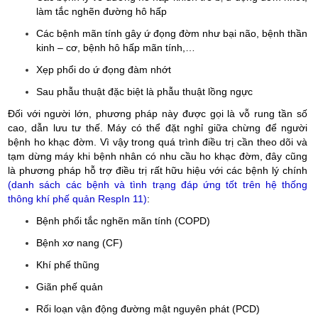
làm tắc nghẽn đường hô hấp
Các bệnh mãn tính gây ứ đọng đờm như bại não, bệnh thần
kinh – cơ, bệnh hô hấp mãn tính,…
Xẹp phổi do ứ đọng đàm nhớt
Sau phẫu thuật đặc biệt là phẫu thuật lồng ngực
Đối với người lớn, phương pháp này được gọi là vỗ rung tần số
cao, dẫn lưu tư thế. Máy có thể đặt nghỉ giữa chừng để người
bệnh ho khạc đờm. Vì vậy trong quá trình điều trị cần theo dõi và
tạm dừng máy khi bệnh nhân có nhu cầu ho khạc đờm, đây cũng
là phương pháp hỗ trợ điều trị rất hữu hiệu với các bệnh lý chính
(danh sách các bệnh và tình trạng đáp ứng tốt trên hệ thống
thông khí phế quản RespIn 11)
:
Bệnh phổi tắc nghẽn mãn tính (COPD)
Bệnh xơ nang (CF)
Khí phế thũng
Giãn phế quản
Rối loạn vận động đường mật nguyên phát (PCD)