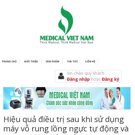
TRANG CHỦ
GIỚI THIỆU
SẢN PHẨM
TIN TỨC
LIÊN HỆ
Xin chào quý khách
Đăng nhập
hoặc
Đăng ký
Hiệu quả điều trị sau khi sử dụng
máy vỗ rung lồng ngực tự động và