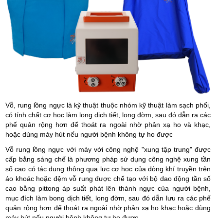
Vỗ, rung lồng ngực là kỹ thuật thuộc nhóm kỹ thuật làm sạch phổi,
có tính chất cơ học làm long dịch tiết, long đờm, sau đó dẫn ra các
phế quản rộng hơn để thoát ra ngoài nhờ phản xạ ho và khạc,
hoặc dùng máy hút nếu người bệnh không tự ho được
Vỗ rung lồng ngực với máy với công nghệ "xung tập trung" được
cấp bằng sáng chế là phương pháp sử dụng công nghệ xung tần
số cao có tác dụng thông qua lực cơ học của dòng khí truyền trên
áo khoác hoặc đệm vỗ rung được chế tạo với bộ dao động tần số
cao bằng pittong áp suất phát lên thành ngực của người bệnh,
mục đích làm bong dịch tiết, long đờm, sau đó dẫn lưu ra các phế
quản rộng hơn để thoát ra ngoài nhờ phản xạ ho khạc hoặc dùng
máy hút nếu người bệnh không tự ho được.