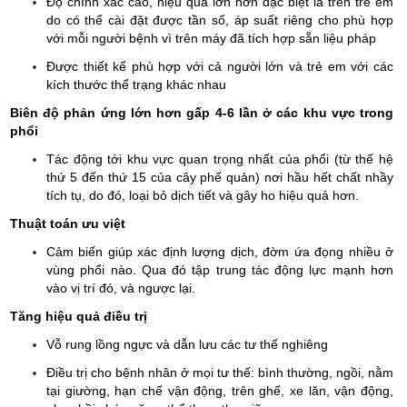
Độ chính xác cao, hiệu quả lớn hơn đặc biệt là trên trẻ em
do có thể cài đặt được tần số, áp suất riêng cho phù hợp
với mỗi người bệnh vì trên máy đã tích hợp sẵn liệu pháp
Được thiết kế phù hợp với cả người lớn và trẻ em với các
kích thước thể trạng khác nhau
Biên độ phản ứng lớn hơn gấp 4-6 lần ở các khu vực trong
phổi
Tác động tới khu vực quan trọng nhất của phổi (từ thế hệ
thứ 5 đến thứ 15 của cây phế quản) nơi hầu hết chất nhầy
tích tụ, do đó, loại bỏ dịch tiết và gây ho hiệu quả hơn.
Thuật toán ưu việt
Cảm biến giúp xác định lượng dịch, đờm ứa đọng nhiều ở
vùng phổi nào. Qua đó tập trung tác động lực mạnh hơn
vào vị trí đó, và ngược lại.
Tăng hiệu quả điều trị
Vỗ rung lồng ngực và dẫn lưu các tư thế nghiêng
Điều trị cho bệnh nhân ở mọi tư thế: bình thường, ngồi, nằm
tại giường, hạn chế vận động, trên ghế, xe lăn, vận động,