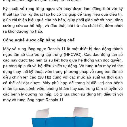
Kỹ thuật vỗ rung lồng ngực với máy được làm đồng thời với kỹ
thuật tập thở, kỹ thuật tập ho có trợ giúp để tăng hiệu quả điều trị,
giúp cải thiện hiệu quả của hô hấp, giúp phổi giãn nở tốt hơn, tăng
cường sức cơ hô hấp, và đào thải, bài trừ các chất tiết, đờm nhớt
ra khỏi đường hô hấp.
Công nghệ được cấp bằng sáng chế
Máy vỗ rung lồng ngực Respln 11 là một thiết bị dao động thành
ngực tần số cao 'xung tập trung' (HFCWO). Các dao động tần số
cao này được tạo nên từ sự kết hợp giữa hệ thống van độc quyền,
pit-tong áp suất và bộ điều khiển tự động. Vỗ rung trên máy có tác
dụng thay thế kỹ thuật viên trong phương pháp vỗ rung bởi tần số
điều chỉnh lên cao (20 Hz) cùng với các mức áp suất và thời gian
có thể cài đặt được. Máy phù hợp để trang bị điều trị cho bệnh
nhân tại các bệnh viện, phòng khám hay các trung tâm chuyên về
các bệnh lý đường hô hấp. Có 2 lựa chọn sử dụng khi điều trị với
máy vỗ rung lồng ngực Respln 11