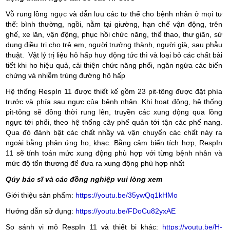
Vỗ rung lồng ngực và dẫn lưu các tư thế
cho bệnh nhân ở mọi tư
thế: bình thường, ngồi, nằm tại giường, hạn chế vận động, trên
ghế, xe lăn, vận động, phục hồi chức năng, thể thao, thư giãn, s
ử
dụng điều trị cho trẻ em, người trưởng thành, người già, sau phẫu
thuật.
Vật lý trị liệu hô hấp huy động tức thì và loại bỏ các chất bài
tiết khi ho hiệu quả, c
ải thiện chức năng phổi, ngăn ngừa các biến
chứng và nhiễm trùng đường hô hấp
Hệ thống
RespIn 11
được thiết kế gồm 23 pit-tông được đặt phía
trước và phía sau ngực của bệnh nhân. Khi hoạt động, hệ thống
pit-tông sẽ đồng thời rung lên, truyền các xung động qua lồng
ngực tới phổi, theo hệ thống cây phế quản tới tận các phế nang.
Qua đó đánh bật các chất nhầy và vận chuyển các chất này ra
ngoài bằng phản ứng ho, khạc. Bằng cảm biến tích hợp,
RespIn
11
sẽ tính toán mức xung động phù hợp với từng bệnh nhân và
mức độ tổn thương để đưa ra xung động phù hợp nhất
Qúy bác sĩ và các đồng nghiệp vui lòng xem
Giới thiệu sản phẩm:
https://youtu.be/35ywQq1kHMo
Hướng dẫn sử dụng:
https://youtu.be/FDoCu82yxAE
So sánh vi mô RespIn 11 và thiết bị khác:
https://youtu.be/H-