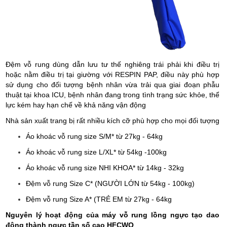
Đệm vỗ rung dùng dẫn lưu tư thế nghiêng trái phải khi điều trị
hoặc nằm điều trị tại giường với RESPIN PAP, điều này phù hợp
sử dụng cho đối tượng bệnh nhân vừa trải qua giai đoạn phẫu
thuật tại khoa ICU, bệnh nhân đang trong tình trạng sức khỏe, thể
lực kém hay hạn chế về khả năng vận động
Nhà sản xuất trang bị rất nhiều kích cỡ phù hợp cho mọi đối tượng
Áo khoác vỗ rung size S/M* từ 27kg - 64kg
Áo khoác vỗ rung size L/XL* từ 54kg -100kg
Áo khoác vỗ rung size NHI KHOA* từ 14kg - 32kg
Đệm vỗ rung Size C* (NGƯỜI LỚN từ 54kg - 100kg)
Đệm vỗ rung Size A* (TRẺ EM từ 27kg - 64kg
Nguyên lý hoạt động của m
áy vỗ rung lồng ngực tạo dao
động thành ngực tần số cao HFCWO