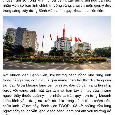
chuyển đổi số trong khám chữa bệnh; xây dựng đội ngũ cán bộ,
nhân viên có bản lĩnh chính trị vững vàng, chuyên môn giỏi, y đức
trong sáng; xây dựng Bệnh viện chính quy, khoa học, tiên tiến.
Nơi khuôn viên Bệnh viện, khi những cánh hồng khẽ rung rinh
trong nắng sớm, cơn gió lùa qua mang theo hơi thở dịu dàng của
trời đất. Giữa khoảng lặng yên bình ấy, đâu đó vẫn vang lên nhịp
bước vội vàng, ánh mắt tận tâm và bàn tay ấm áp của những
người thầy thuốc quân y như nhắc ta trân quý hơn từng khoảnh
khắc bình yên, từng nụ cười sẻ chia trong hành trình chăm sóc,
chữa lành. Ở nơi đây, Bệnh viện TWQĐ 108 với những tấm lòng
người thầy thuốc vẫn lặng lẽ tỏa sáng, đem hơi ấm yêu thương để