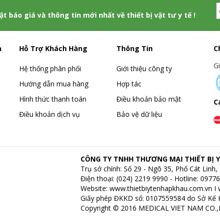
hật báo giá và thông tin mới nhất về thiết bị vật tư y tế !
h
Hỗ Trợ Khách Hàng
Thông Tin
C
G
Hệ thống phân phối
Giới thiệu công ty
Hướng dẫn mua hàng
Hợp tác
Hình thức thanh toán
Điều khoản bảo mật
C
Điều khoản dịch vụ
Bảo vệ dữ liệu
CÔNG TY TNHH THƯƠNG MẠI THIẾT BỊ Y
Trụ sở chính: Số 29 - Ngõ 35, Phố Cát Lin
Điện thoại: (024) 2219 9990 - Hotline: 097
Website:
www.thietbiytenhapkhau.com.vn
I
Giấy phép ĐKKD số: 0107559584 do Sở Kế 
Copyright © 2016 MEDICAL VIET NAM CO.,LT