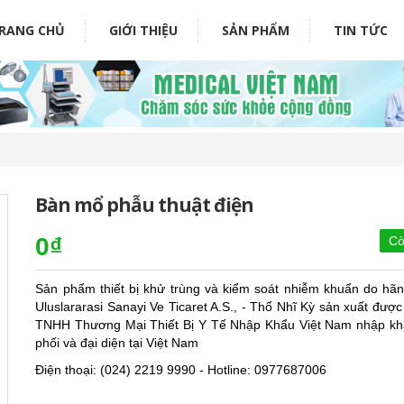
RANG CHỦ
GIỚI THIỆU
SẢN PHẨM
TIN TỨC
Bàn mổ phẫu thuật điện
0₫
Cò
Sản phẩm thiết bị khử trùng và kiểm soát nhiễm khuẩn do hã
Uluslararasi Sanayi Ve Ticaret A.S., - Thổ Nhĩ Kỳ sản xuất đượ
TNHH Thương Mại Thiết Bị Y Tế Nhập Khẩu Việt Nam nhập kh
phối và đại diện tại Việt Nam
Điện thoại: (024) 2219 9990 - Hotline: 0977687006