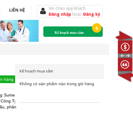
Xin chào quý khách
LIÊN HỆ
Đăng nhập
hoặc
Đăng ký
0
Kế hoạch mua sắm
Kế hoạch mua sắm
n hàng
Không có sản phẩm nào trong giỏ hàng.
ng Sumer
c Công Ty
ẩu, phân