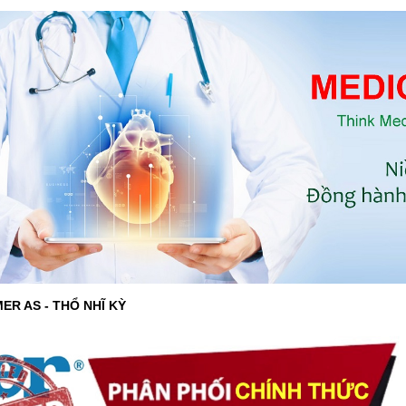
ER AS - THỔ NHĨ KỲ